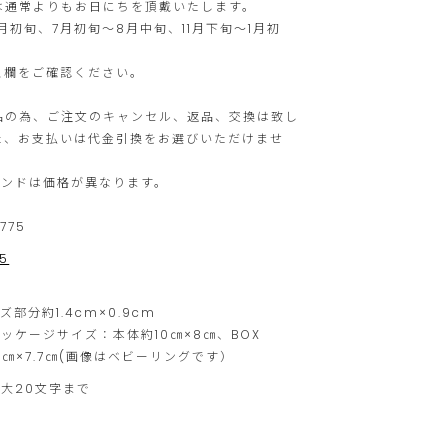
は通常よりもお日にちを頂戴いたします。
注
け
月初旬、7月初旬～8月中旬、11月下旬～1月初
文
ま
ス欄をご確認ください。
に
せ
限
ん。
品の為、ご注文のキャンセル、返品、交換は致し
ら
た、お支払いは代金引換をお選びいただけませ
せ
モンドは価格が異なります。
て
い
775
た
5
だ
ー
ズ部分約1.4cm×0.9cm
き
ッケージサイズ：本体約10㎝×8㎝、BOX
ま
.5㎝×7.7㎝(画像はベビーリングです）
す。
最大20文字まで
ご
注