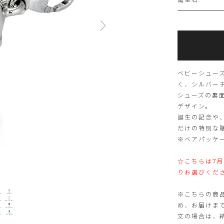
Add
Product
to
Actions
cart
options
ベビーシュー
く、シルバー
シューズの裏
デザイン。
誕生の記念や
だけの特別な
※ベアパッケ
☆こちらは7
りお選びくだ
※こちらの商
め、お届けま
文の場合は、