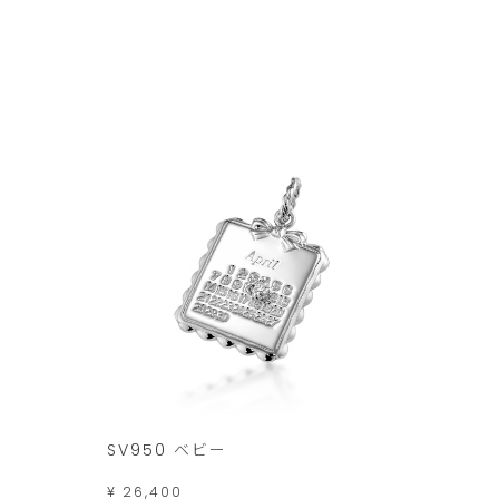
文
は
こ
の
範
囲
内
で
お
願
い
い
た
SV950 ベビー
し
ま
¥ 26,400