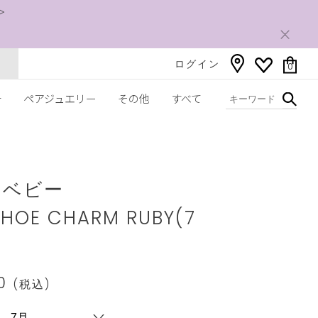
＞
ログイン
0
チ
ペアジュエリー
その他
すべて
ww.star-
com/2SC0775.html
5 ベビー
SHOE CHARM RUBY(7
00
(税込)
s