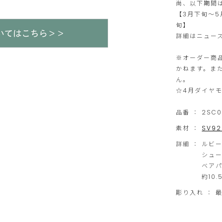
尚、以下期間
【3月下旬～5
旬】
詳細はニュー
※オーダー商
かねます。ま
ん。
☆4月ダイヤ
品番 ：
2SC0
素材 ：
SV92
詳細 ：
ルビ
シュー
ベアパ
約10
彫り入れ ： 