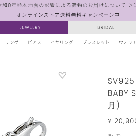
令和8年熊本地震の影響による荷物のお届けについて ＞
オンラインストア送料無料キャンペーン中
JEWELRY
BRIDAL
リング
ピアス
イヤリング
ブレスレット
ウォッ
Details
https://w
jewelry.
SV92
BABY 
月)
¥ 20,9
Variation
誕生石: