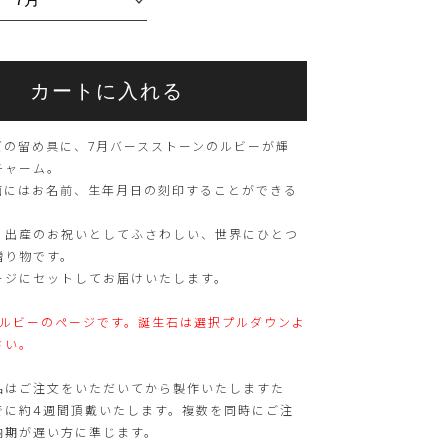
こ
こ
カートに入れる
ち
の
ら
商
ズの留め具に、7月バースストーンのルビーが輝
の
品
チャーム。
面にはお名前、生年月日の刻印することができる
商
は
品
現
、出産のお祝いとしてふさわしい、世界にひとつ
は
在、
贈り物です。
ージにセットしてお届けいたします。
15
ご
個
購
月ルビーのページです。誕生石は選択プルダウンよ
ま
入
さい。
で
い
品はご注文をいただいてから製作いたしますた
の
た
でに約4週間頂戴いたします。複数を同時にご注
ご
だ
納期が遅い方に準じます。