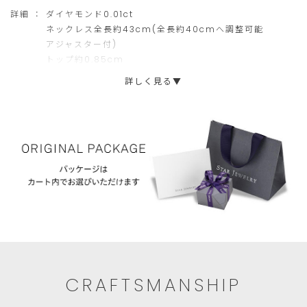
ご
だ
嬉しいポイントです。
詳細 ：
ダイヤモンド0.01ct
注
け
大切なパートナーとのリンクコーディネイトや、ギフトにもおす
ネックレス全長約43cm(全長約40cmへ調整可能
すめのデザインです。
アジャスター付)
文
ま
※画像2枚目のシルバー商品はこちら(
2SN1660
)
トップ約0.85cm
に
せ
詳しく見る▼
限
ん。
ら
せ
て
い
た
だ
き
ま
す。
CRAFTSMANSHIP
ご