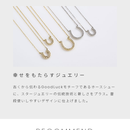
注
文
は
こ
の
範
囲
内
で
幸せをもたらすジュエリー
お
古くから伝わるGoodLuckモチーフであるホースシュー
願
に、スタージュエリーの伝統技術と新しさをプラス。普
い
段使いしやすいデザインに仕上げました。
い
た
し