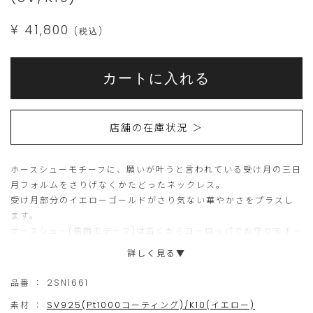
¥ 41,800
(税込)
Add
Product
to
こ
こ
Actions
cart
カートに入れる
options
ち
の
ら
商
店舗の在庫状況 ＞
の
品
商
は
ホースシューモチーフに、願いが叶うと言われている受け月の三日
品
現
月フォルムをさりげなくかたどったネックレス。
は
在、
受け月部分のイエローゴールドがさり気ない華やかさをプラスし
15
ご
ます。
ホースシュー(馬蹄モチーフ)は古くからヨーロッパでお守りモチー
個
購
フとして親しまれ、そのフォルムに「幸運がたまる」といわれて
詳しく見る▼
ま
入
います。
で
い
シルバーにプラチナコーティングを施していて、スタージュエリー
品番 ：
2SN1661
オリジナル配合の高いプラチナ純度を保ちつつ、シルバーの白い
の
た
素材 ：
SV925(Pt1000コーティング)/K10(イエロー)
輝きを美しく表現しています。お手入れの手間がかからないのも