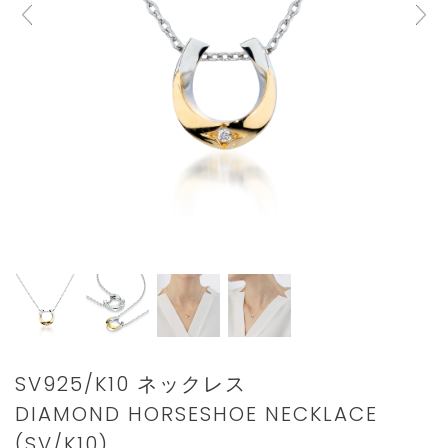
Details
https://www.star-
SV925/K10 ネックレス
jewelry.com/2SN1661.html
DIAMOND HORSESHOE NECKLACE
(SV/K10)