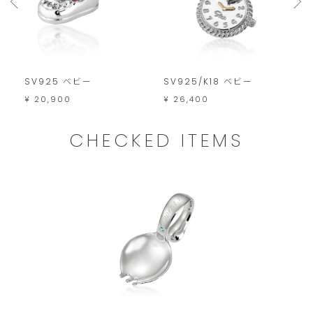
す。
ご
注
文
SV925 ベビー
SV925/K18 ベビー
S
は
¥ 20,900
¥ 26,400
¥
こ
の
CHECKED ITEMS
範
囲
内
で
お
願
い
い