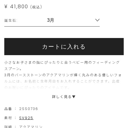
¥ 41,800
(税込)
Variations
誕生石:
Add
Product
to
こ
こ
Actions
cart
カートに入れる
options
ち
の
ら
商
小さなお子さまの指にぴったりと合うベビー用のフィーディング
の
品
スプーン。
3月のバースストーンのアクアマリンが輝く丸みのある優しいフォ
商
は
ルムには、お名前と生年月日をお入れすることができます。出産
品
現
のお祝いにぴったりのアイテムです。
は
在、
☆4月ダイヤモンドは価格が異なります。
詳しく見る▼
15
ご
☆こちらは3月アクアマリンのページです。ご希望の誕生石は選択
品番 ：
2SS0736
個
購
プルダウンよりお選びください。
素材 ：
SV925
ま
入
※こちらの商品はご注文をいただいてから製作いたしますため、
で
い
詳細 ：
アクアマリン