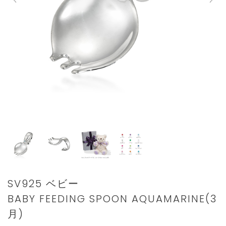
Details
https://www.star-
SV925 ベビー
jewelry.com/2SS0736.html
BABY FEEDING SPOON AQUAMARINE(3
月)