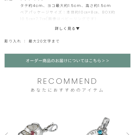
お届けまでに約4週間頂戴いたします。複数を同時にご注文の場合
タテ約4cm、ヨコ最大約1.5cm、高さ約1.5cm
の
た
は、納期が遅い方に準じます。
ベアパッケージサイズ：本体約10㎝×8㎝、BOX約
ご
だ
尚、以下期間は通常よりもお日にちを頂戴いたします。
10.5㎝×7.7㎝(画像はベビーリングです）
【3月下旬～5月初旬、7月初旬～8月中旬、11月下旬～1月初旬】
注
け
詳しく見る▼
詳細はニュース欄をご確認ください。
文
ま
彫り入れ ： 最大20文字まで
※オーダー商品の為、ご注文のキャンセル、返品、交換は致しか
に
せ
ねます。また、お支払いは代金引換をお選びいただけません。
限
ん。
ら
せ
RECOMMEND
て
い
あなたにおすすめのアイテム
た
だ
き
ま