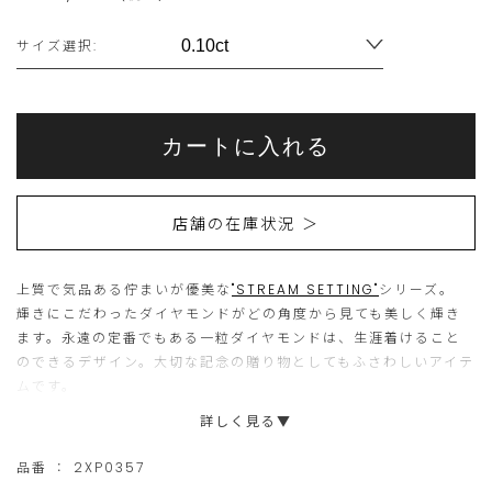
Variations
サイズ選択:
Add
Product
to
こ
こ
Actions
cart
カートに入れる
options
ち
の
ら
商
店舗の在庫状況 ＞
の
品
商
は
上質で気品ある佇まいが優美な
"STREAM SETTING"
品
現
シリーズ。
輝きにこだわったダイヤモンドがどの角度から見ても美しく輝き
は
在、
ます。永遠の定番でもある一粒ダイヤモンドは、生涯着けること
15
ご
のできるデザイン。大切な記念の贈り物としてもふさわしいアイテ
ムです。
個
購
詳しく見る▼
ま
入
で
い
品番 ：
2XP0357
の
た