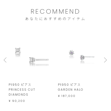
ご
注
RECOMMEND
文
あなたにおすすめのアイテム
は
こ
の
範
囲
内
で
お
願
Pt950 ピアス
Pt950 ピアス
P
い
PRINCESS CUT
GARDEN HALO
G
DIAMONDS
¥ 187,000
¥
い
¥ 90,200
た