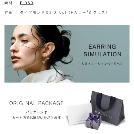
素材 ：
Pt950
ご
だ
詳細 ：
ダイヤモンド合計0.10ct（Hカラー/SIクラス）
注
け
文
ま
に
せ
限
ん。
ら
せ
て
い
た
だ
き
ま
す。