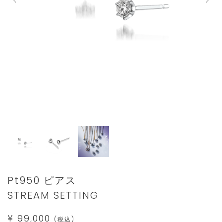
Details
https://www.star-
Pt950 ピアス
jewelry.com/2XP0357.html
STREAM SETTING
¥ 99,000
(税込)